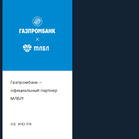
Газпромбанк –
Вайлдкард на
официальный партнер
Суперфинал МЛБЛ.
МЛБЛ!
Готовы его забрать?
06 ИЮЛЯ
23 ИЮНЯ