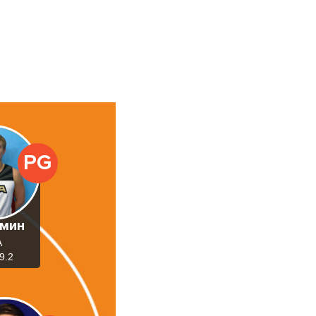
PG
мин
А
9.2