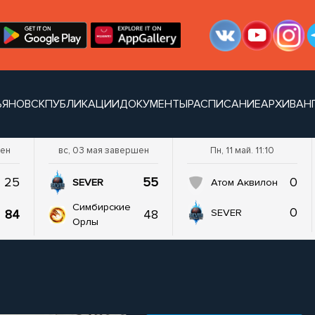
ЬЯНОВСК
ПУБЛИКАЦИИ
ДОКУМЕНТЫ
РАСПИСАНИЕ
АРХИВ
АН
шен
вс, 03 мая завершен
Пн, 11 май. 11:10
25
55
0
SEVER
Атом Аквилон
Симбирские
0
84
48
SEVER
Орлы