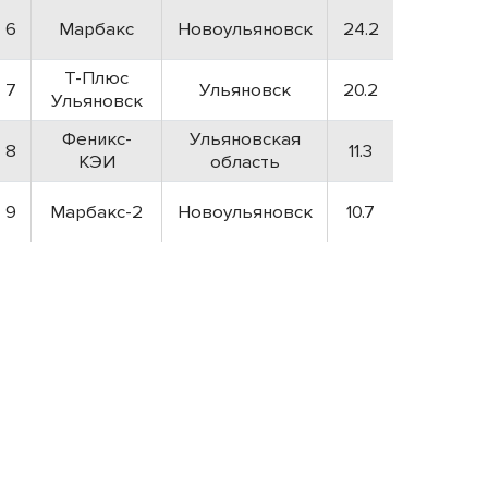
6
Марбакс
Новоульяновск
24.2
Т-Плюс
7
Ульяновск
20.2
Ульяновск
Феникс-
Ульяновская
8
11.3
КЭИ
область
9
Марбакс-2
Новоульяновск
10.7