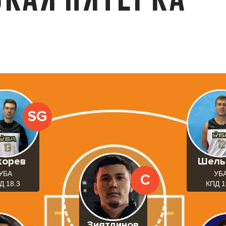
SG
корев
Шель
УБА
УБ
C
Д 18.3
КПД 1
Зиятдинов