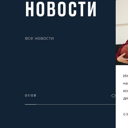
НОВОСТИ
все новости
Ил
на
ис
01
/
08
ди
0