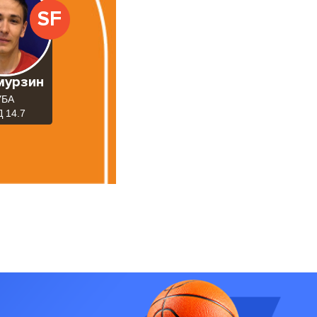
SF
мурзин
УБА
 14.7