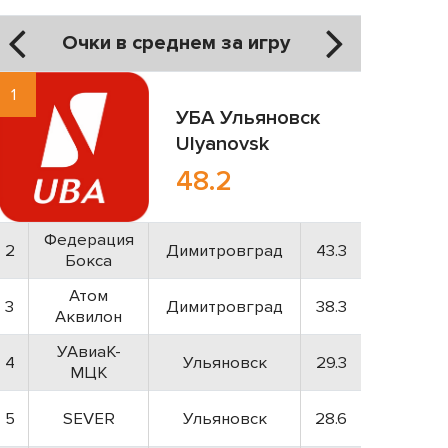
Очки в среднем за игру
1
УБА
Ульяновск
Ulyanovsk
48.2
Федерация
2
Димитровград
43.3
Бокса
Атом
3
Димитровград
38.3
Аквилон
УАвиаК-
4
Ульяновск
29.3
МЦК
5
SEVER
Ульяновск
28.6