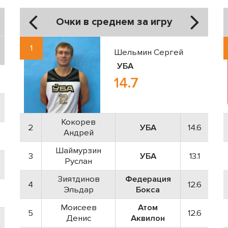
Очки в среднем за игру
1
Шельмин Сергей
УБА
14.7
Кокорев
2
УБА
14.6
Андрей
Шаймурзин
3
УБА
13.1
Руслан
Зиятдинов
Федерация
4
12.6
Эльдар
Бокса
Моисеев
Атом
5
12.6
Денис
Аквилон