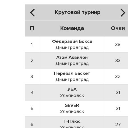
Круговой турнир
П
Команда
Очки
Федерация Бокса
1
38
Димитровград
Атом Аквилон
2
33
Димитровград
Перевал Баскет
3
32
Димитровград
УБА
4
31
Ульяновск
SEVER
5
31
Ульяновск
Т-Плюс
6
27
Ульяновск