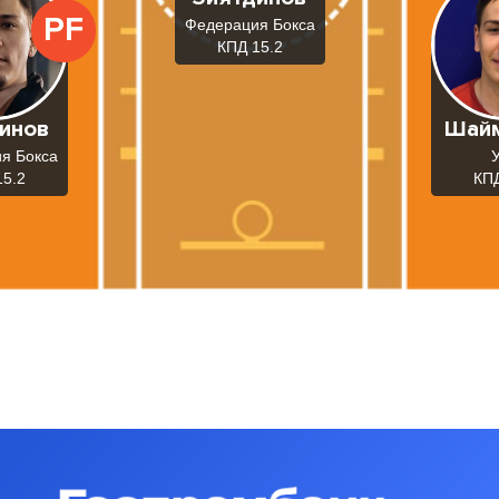
PF
Федерация Бокса
КПД 15.2
инов
Шай
я Бокса
15.2
КПД