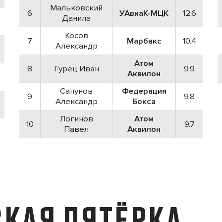
Мальковский
6
УАвиаК-МЦК
12.6
Данила
Косов
7
Марбакс
10.4
Александр
Атом
8
Гурец Иван
9.9
Аквилон
Сапунов
Федерация
9
9.8
Александр
Бокса
Логинов
Атом
10
9.7
Павел
Аквилон
КАЯ ПЯТЁРКА