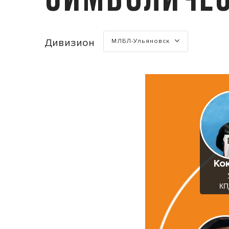
Турнир
Дивизион
МЛБЛ-Ульяновск
Ко
КП